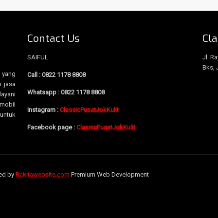
Contact Us
Cla
SAIFUL
Jl. R
Bks, 
k yang
Call : 0822 1178 8808
i jasa
Whatsapp : 0822 1178 8808
layani
mobil
Instagram :
ClassicPusatJokKulit
ntuk
Facebook page :
ClassicPusatJokKulit
red by
Rakitawebsite.com
Premium Web Development