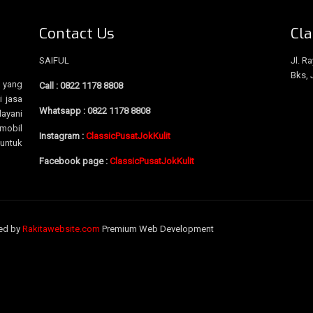
Contact Us
Cla
SAIFUL
Jl. R
Bks, 
k yang
Call : 0822 1178 8808
i jasa
Whatsapp : 0822 1178 8808
layani
mobil
Instagram :
ClassicPusatJokKulit
ntuk
Facebook page :
ClassicPusatJokKulit
red by
Rakitawebsite.com
Premium Web Development