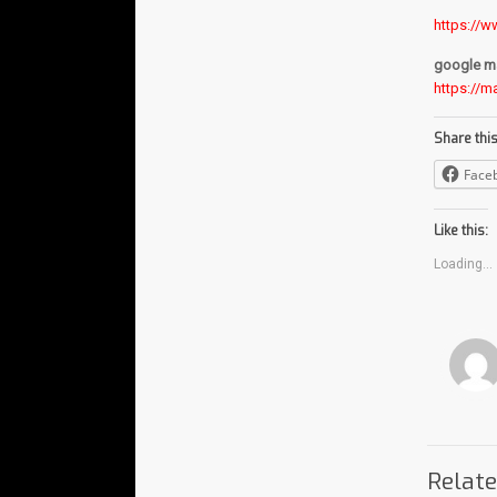
https://
google m
https://m
Share this
Face
Like this:
Loading...
Relat