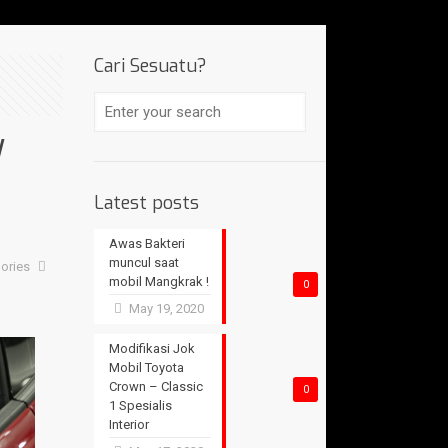
Cari Sesuatu?
W
Latest posts
Awas Bakteri
muncul saat
ories
mobil Mangkrak !
0
May 19, 2020
Modifikasi Jok
Mobil Toyota
Crown – Classic
0
1 Spesialis
Interior