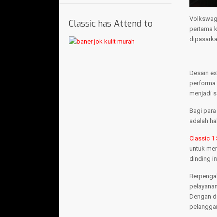
Volkswage
Classic has Attend to
pertama k
dipasarka
Desain ex
performa 
menjadi s
Bagi para
adalah ha
Classic 1
untuk mem
dinding in
Berpengal
pelayanan
Dengan di
pelanggan