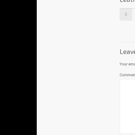
Leav
Your ema
Commen