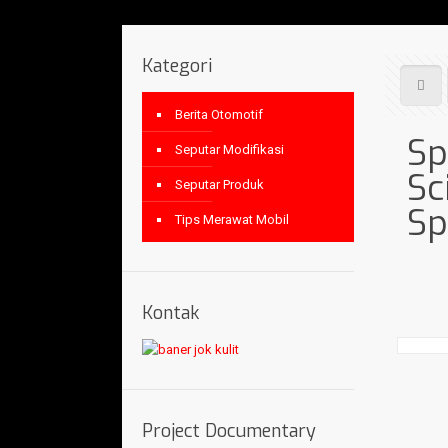
Kategori
Berita Otomotif
Sp
Seputar Modifikasi
Sc
Seputar Produk
Sp
Tips Merawat Mobil
Kontak
Project Documentary