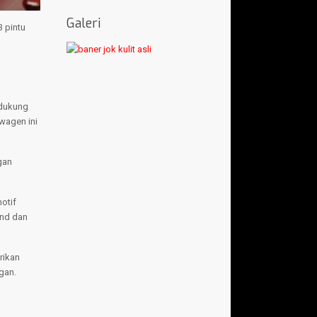
Galeri
 pintu
idukung
wagen ini
gan
otif
ond dan
rikan
gan.