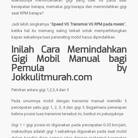
Maksudnya memindahakan gigi yang baik itu pada saat
kecepatan berapa, memakai gigi berapa dan memindahkan gigi
saat RPM berapa?
Jadi lebih singkatnya “
Speed VS Transmisi VS RPM pada mesin
”,
ketika hal itu memang saling terkait untuk memperhitungkan
kapan sebaiknya tuas persneling mobil harus dipindahkan.
Inilah Cara Memindahkan
Gigi Mobil Manual bagi
Pemula by
Jokkulitmurah.com
Patokan antara gigi 1,2,3,4 dan 5
Pada umumnya mobil dengan transmisi manual memiliki 5
percepatan yaitu gigi 1, 2, 3, 4 dan gigi 5. Bagaimana penerapan
kelima posisi tuas transmisi tersebut ini, berikut ini petunjuknya:
Gigi 1 = gigi posisi ini digunakan pada percepatan 0-20 km/jam,
maksudnya adalah gigi 1 sebaiknya digunakan pada saat mobil
dalam kondisi diam sampai jalan dengan maksimal kecepatan