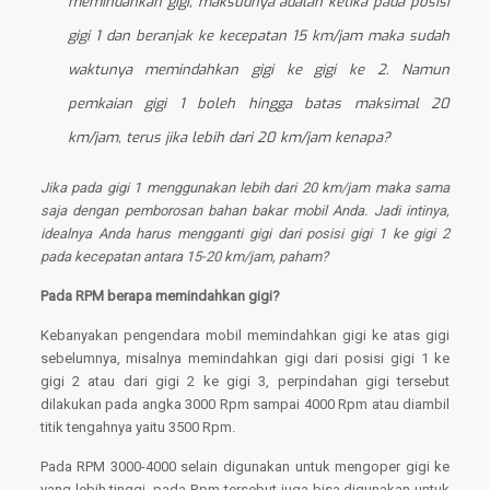
memindahkan gigi, maksudnya adalah ketika pada posisi
gigi 1 dan beranjak ke kecepatan 15 km/jam maka sudah
waktunya memindahkan gigi ke gigi ke 2. Namun
pemkaian gigi 1 boleh hingga batas maksimal 20
km/jam, terus jika lebih dari 20 km/jam kenapa?
Jika pada gigi 1 menggunakan lebih dari 20 km/jam maka sama
saja dengan pemborosan bahan bakar mobil Anda. Jadi intinya,
idealnya Anda harus mengganti gigi dari posisi gigi 1 ke gigi 2
pada kecepatan antara 15-20 km/jam, paham?
Pada RPM berapa memindahkan gigi?
Kebanyakan pengendara mobil memindahkan gigi ke atas gigi
sebelumnya, misalnya memindahkan gigi dari posisi gigi 1 ke
gigi 2 atau dari gigi 2 ke gigi 3, perpindahan gigi tersebut
dilakukan pada angka 3000 Rpm sampai 4000 Rpm atau diambil
titik tengahnya yaitu 3500 Rpm.
Pada RPM 3000-4000 selain digunakan untuk mengoper gigi ke
yang lebih tinggi, pada Rpm tersebut juga bisa digunakan untuk